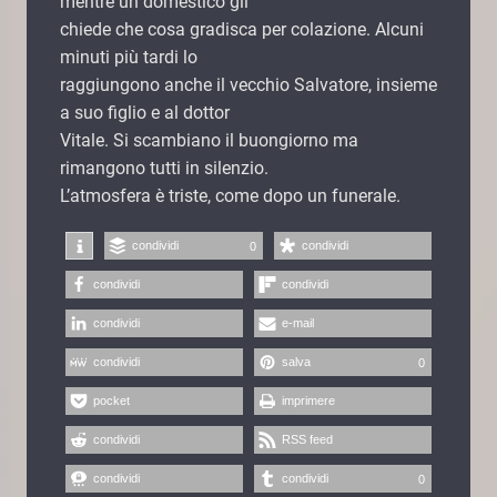
mentre un domestico gli
chiede che cosa gradisca per colazione. Alcuni
minuti più tardi lo
raggiungono anche il vecchio Salvatore, insieme
a suo figlio e al dottor
Vitale. Si scambiano il buongiorno ma
rimangono tutti in silenzio.
Lʼatmosfera è triste, come dopo un funerale.
condividi
condividi
0
condividi
condividi
condividi
e-mail
condividi
salva
0
pocket
imprimere
condividi
RSS feed
condividi
condividi
0