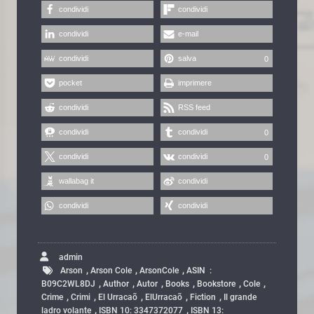
condividi
condividi
condividi
e-mail
condividi
salva
0
pocket
imprimere
condividi
RSS feed
condividi
condividi
0
condividi
condividi
0
wallabag it
condividi
condividi
condividi
admin
,
,
,
Arson
Arson Cole
ArsonCole
ASIN ‏ : ‎
,
,
,
,
,
,
B09C2WL8DJ
Author
Autor
Books
Bookstore
Cole
,
,
,
,
,
Crime
Crimi
El Urracaõ
ElUrracaõ
Fiction
Il grande
,
,
ladro volante
ISBN 10: 3347372077
ISBN 13: