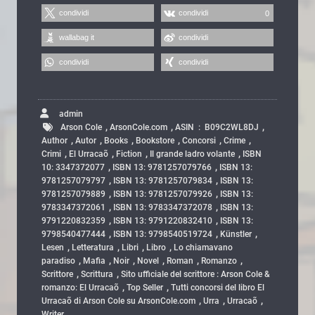
condividi
condividi
0
wallabag it
condividi
condividi
condividi
admin
,
,
,
Arson Cole
ArsonCole.com
ASIN ‏ : ‎ B09C2WL8DJ
,
,
,
,
,
,
Author
Autor
Books
Bookstore
Concorsi
Crime
,
,
,
,
Crimi
El Urracaõ
Fiction
Il grande ladro volante
ISBN
,
,
10: 3347372077
ISBN 13: 9781257079766
ISBN 13:
,
,
9781257079797
ISBN 13: 9781257079834
ISBN 13:
,
,
9781257079889
ISBN 13: 9781257079926
ISBN 13:
,
,
9783347372061
ISBN 13: 9783347372078
ISBN 13:
,
,
9791220832359
ISBN 13: 9791220832410
ISBN 13:
,
,
,
9798540477444
ISBN 13: 9798540519724
Künstler
,
,
,
,
Lesen
Letteratura
Libri
Libro
Lo chiamavano
,
,
,
,
,
,
paradiso
Mafia
Noir
Novel
Roman
Romanzo
,
,
Scrittore
Scrittura
Sito ufficiale del scrittore : Arson Cole &
,
,
romanzo: El Urracaõ
Top Seller
Tutti concorsi del libro El
,
,
,
Urracaõ di Arson Cole su ArsonCole.com
Urra
Urracaõ
Writer