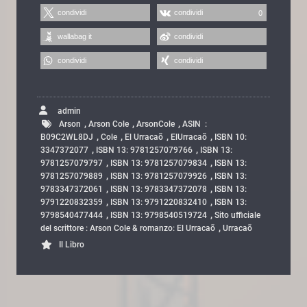
condividi
condividi
0
wallabag it
condividi
condividi
condividi
admin
,
,
,
Arson
Arson Cole
ArsonCole
ASIN ‏ : ‎
,
,
,
,
B09C2WL8DJ
Cole
El Urracaõ
ElUrracaõ
ISBN 10:
,
,
3347372077
ISBN 13: 9781257079766
ISBN 13:
,
,
9781257079797
ISBN 13: 9781257079834
ISBN 13:
,
,
9781257079889
ISBN 13: 9781257079926
ISBN 13:
,
,
9783347372061
ISBN 13: 9783347372078
ISBN 13:
,
,
9791220832359
ISBN 13: 9791220832410
ISBN 13:
,
,
9798540477444
ISBN 13: 9798540519724
Sito ufficiale
,
del scrittore : Arson Cole & romanzo: El Urracaõ
Urracaõ
Il Libro