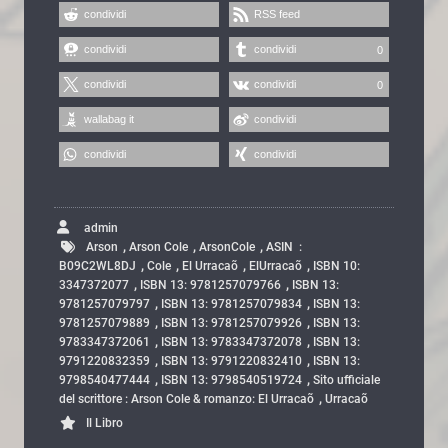
condividi
RSS feed
condividi
condividi
0
condividi
condividi
0
wallabag it
condividi
condividi
condividi
admin
,
,
,
Arson
Arson Cole
ArsonCole
ASIN ‏ : ‎
,
,
,
,
B09C2WL8DJ
Cole
El Urracaõ
ElUrracaõ
ISBN 10:
,
,
3347372077
ISBN 13: 9781257079766
ISBN 13:
,
,
9781257079797
ISBN 13: 9781257079834
ISBN 13:
,
,
9781257079889
ISBN 13: 9781257079926
ISBN 13:
,
,
9783347372061
ISBN 13: 9783347372078
ISBN 13:
,
,
9791220832359
ISBN 13: 9791220832410
ISBN 13:
,
,
9798540477444
ISBN 13: 9798540519724
Sito ufficiale
,
del scrittore : Arson Cole & romanzo: El Urracaõ
Urracaõ
Il Libro