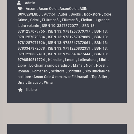
admin
,
,
,
Arson
Arson Cole
ArsonCole
ASIN ‏ : ‎
,
,
,
,
,
,
B09C2WL8DJ
Author
Autor
Books
Bookstore
Cole
,
,
,
,
,
Crime
Crimi
El Urracaõ
ElUrracaõ
Fiction
Il grande
,
,
ladro volante
ISBN 10: 3347372077
ISBN 13:
,
,
9781257079766
ISBN 13: 9781257079797
ISBN 13:
,
,
9781257079834
ISBN 13: 9781257079889
ISBN 13:
,
,
9781257079926
ISBN 13: 9783347372061
ISBN 13:
,
,
9783347372078
ISBN 13: 9791220832359
ISBN 13:
,
,
9791220832410
ISBN 13: 9798540477444
ISBN 13:
,
,
,
,
,
9798540519724
Künstler
Lesen
Letteratura
Libri
,
,
,
,
,
Libro
Lo chiamavano paradiso
Mafia
Noir
Novel
,
,
,
,
Roman
Romanzo
Scrittore
Scrittura
Sito ufficiale del
,
,
scrittore : Arson Cole & romanzo: El Urracaõ
Top Seller
,
,
Urra
Urracaõ
Writer
Il Libro