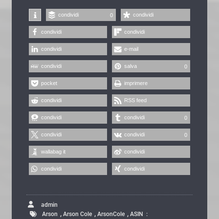
condividi
condividi
0
condividi
condividi
condividi
e-mail
condividi
salva
0
pocket
imprimere
condividi
RSS feed
condividi
condividi
0
condividi
condividi
0
wallabag it
condividi
condividi
condividi
admin
,
,
,
Arson
Arson Cole
ArsonCole
ASIN ‏ : ‎