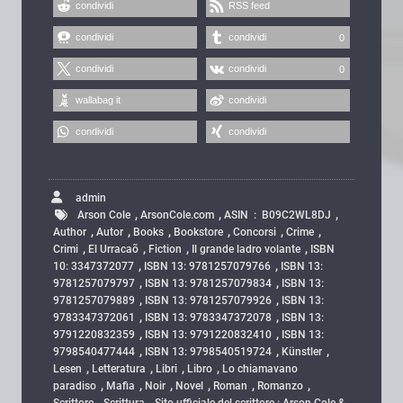
condividi
RSS feed
condividi
condividi
0
condividi
condividi
0
wallabag it
condividi
condividi
condividi
admin
,
,
,
Arson Cole
ArsonCole.com
ASIN ‏ : ‎ B09C2WL8DJ
,
,
,
,
,
,
Author
Autor
Books
Bookstore
Concorsi
Crime
,
,
,
,
Crimi
El Urracaõ
Fiction
Il grande ladro volante
ISBN
,
,
10: 3347372077
ISBN 13: 9781257079766
ISBN 13:
,
,
9781257079797
ISBN 13: 9781257079834
ISBN 13:
,
,
9781257079889
ISBN 13: 9781257079926
ISBN 13:
,
,
9783347372061
ISBN 13: 9783347372078
ISBN 13:
,
,
9791220832359
ISBN 13: 9791220832410
ISBN 13:
,
,
,
9798540477444
ISBN 13: 9798540519724
Künstler
,
,
,
,
Lesen
Letteratura
Libri
Libro
Lo chiamavano
,
,
,
,
,
,
paradiso
Mafia
Noir
Novel
Roman
Romanzo
,
,
Scrittore
Scrittura
Sito ufficiale del scrittore : Arson Cole &