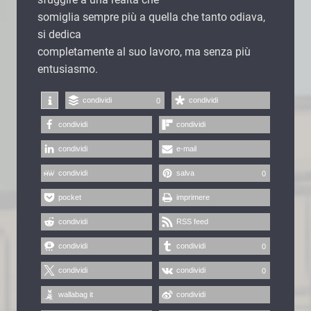
somiglia sempre più a quella che tanto odiava,
si dedica
completamente al suo lavoro, ma senza più
entusiasmo.
condividi
condividi
0
condividi
condividi
condividi
e-mail
condividi
salva
0
pocket
imprimere
condividi
RSS feed
condividi
condividi
0
condividi
condividi
0
wallabag it
condividi