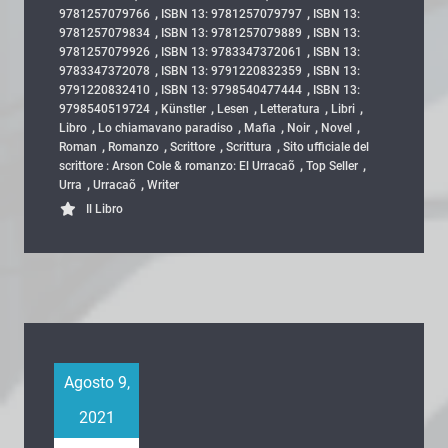
,
,
9781257079766
ISBN 13: 9781257079797
ISBN 13:
,
,
9781257079834
ISBN 13: 9781257079889
ISBN 13:
,
,
9781257079926
ISBN 13: 9783347372061
ISBN 13:
,
,
9783347372078
ISBN 13: 9791220832359
ISBN 13:
,
,
9791220832410
ISBN 13: 9798540477444
ISBN 13:
,
,
,
,
,
9798540519724
Künstler
Lesen
Letteratura
Libri
,
,
,
,
,
Libro
Lo chiamavano paradiso
Mafia
Noir
Novel
,
,
,
,
Roman
Romanzo
Scrittore
Scrittura
Sito ufficiale del
,
,
scrittore : Arson Cole & romanzo: El Urracaõ
Top Seller
,
,
Urra
Urracaõ
Writer
Il Libro
Agosto 9,
2021