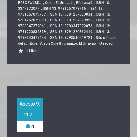
,
,
,
,
B09C2WL8DJ
Cole
El Urracaõ
ElUrracaõ
ISBN 10:
,
,
3347372077
ISBN 13: 9781257079766
ISBN 13:
,
,
9781257079797
ISBN 13: 9781257079834
ISBN 13:
,
,
9781257079889
ISBN 13: 9781257079926
ISBN 13:
,
,
9783347372061
ISBN 13: 9783347372078
ISBN 13:
,
,
9791220832359
ISBN 13: 9791220832410
ISBN 13:
,
,
9798540477444
ISBN 13: 9798540519724
Sito ufficiale
,
del scrittore : Arson Cole & romanzo: El Urracaõ
Urracaõ
Il Libro
Agosto 9,
2021
0