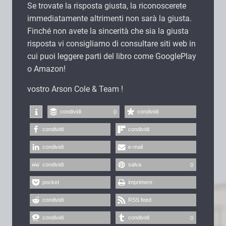
Se trovate la risposta giusta, la riconoscerete
immediatamente altrimenti non sarà la giusta.
Finché non avete la sincerità che sia la giusta
risposta vi consigliamo di consultare siti web in
cui puoi leggere parti del libro come GooglePlay
o Amazon!
vostro Arson Cole & Team !
condividi
condividi
0
condividi
condividi
condividi
e-mail
condividi
salva
0
pocket
imprimere
condividi
RSS feed
condividi
condividi
0