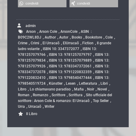
condividi
condividi
admin
,
,
,
Arson
Arson Cole
ArsonCole
ASIN ‏ : ‎
,
,
,
,
,
,
B09C2WL8DJ
Author
Autor
Books
Bookstore
Cole
,
,
,
,
,
Crime
Crimi
El Urracaõ
ElUrracaõ
Fiction
Il grande
,
,
ladro volante
ISBN 10: 3347372077
ISBN 13:
,
,
9781257079766
ISBN 13: 9781257079797
ISBN 13:
,
,
9781257079834
ISBN 13: 9781257079889
ISBN 13:
,
,
9781257079926
ISBN 13: 9783347372061
ISBN 13:
,
,
9783347372078
ISBN 13: 9791220832359
ISBN 13:
,
,
9791220832410
ISBN 13: 9798540477444
ISBN 13:
,
,
,
,
,
9798540519724
Künstler
Lesen
Letteratura
Libri
,
,
,
,
,
Libro
Lo chiamavano paradiso
Mafia
Noir
Novel
,
,
,
,
Roman
Romanzo
Scrittore
Scrittura
Sito ufficiale del
,
,
scrittore : Arson Cole & romanzo: El Urracaõ
Top Seller
,
,
Urra
Urracaõ
Writer
Il Libro