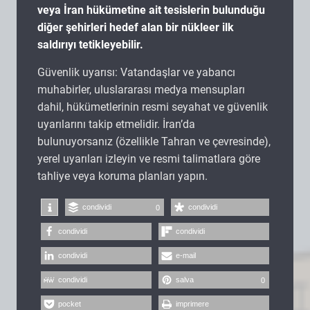
veya İran hükümetine ait tesislerin bulunduğu
diğer şehirleri hedef alan bir nükleer ilk
saldırıyı tetikleyebilir.
Güvenlik uyarısı: Vatandaşlar ve yabancı
muhabirler, uluslararası medya mensupları
dahil, hükümetlerinin resmi seyahat ve güvenlik
uyarılarını takip etmelidir. İran’da
bulunuyorsanız (özellikle Tahran ve çevresinde),
yerel uyarıları izleyin ve resmi talimatlara göre
tahliye veya koruma planları yapın.
condividi
condividi
0
condividi
condividi
condividi
e-mail
condividi
salva
0
pocket
imprimere