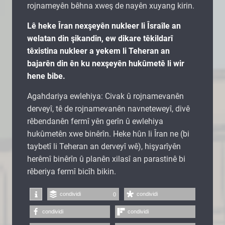
rojnameyên bêhna xweş de nayên xuyang kirin.
Lê heke Îran nexşeyên nukleer li Îsraîle an
welatan din şikandin, ew dikare têkildarî
têxistina nukleer a yekem li Teheran an
bajarên din ên ku nexşeyên hukûmetê li wir
hene bibe.
Agahdariya ewlehiya: Civak û rojnamevanên
derveyî, tê de rojnamevanên navneteweyî, divê
rêbendanên fermî yên gerîn û ewlehiya
hukûmetên xwe binêrîn. Heke hûn li Îran ne (bi
taybetî li Teheran an derveyî wê), hişyarîyên
herêmî binêrîn û planên xilasî an parastinê bi
rêberiya fermî bicîh bikin.
condividi
condividi
0
condividi
condividi