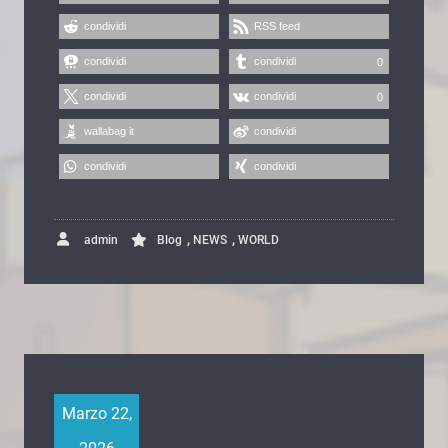
condividi
RSS feed
condividi
condividi
0
condividi
condividi
0
wallabag it
condividi
condividi
condividi
,
,
admin
Blog
NEWS
WORLD
Marzo 22,