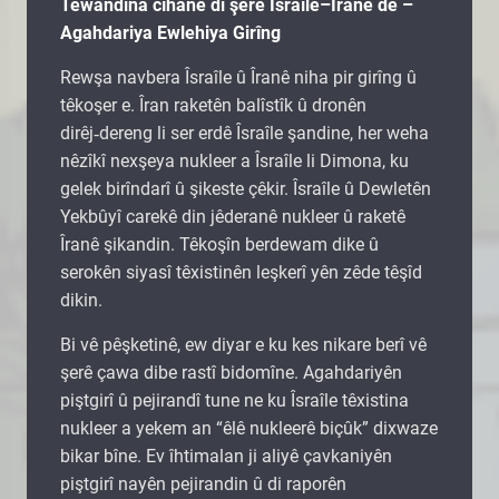
Tewandina cîhanê di şerê Îsraîle–Îranê de –
Agahdariya Ewlehiya Girîng
Rewşa navbera Îsraîle û Îranê niha pir girîng û
têkoşer e. Îran raketên balîstîk û dronên
dirêj‑dereng li ser erdê Îsraîle şandine, her weha
nêzîkî nexşeya nukleer a Îsraîle li Dimona, ku
gelek birîndarî û şikeste çêkir. Îsraîle û Dewletên
Yekbûyî carekê din jêderanê nukleer û raketê
Îranê şikandin. Têkoşîn berdewam dike û
serokên siyasî têxistinên leşkerî yên zêde têşîd
dikin.
Bi vê pêşketinê, ew diyar e ku kes nikare berî vê
şerê çawa dibe rastî bidomîne. Agahdariyên
piştgirî û pejirandî tune ne ku Îsraîle têxistina
nukleer a yekem an “êlê nukleerê biçûk” dixwaze
bikar bîne. Ev îhtimalan ji aliyê çavkaniyên
piştgirî nayên pejirandin û di raporên