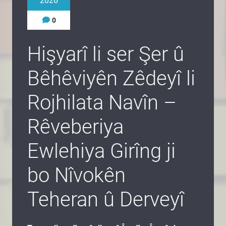
2026
0
Hişyarî li ser Şer û
Bêhêviyên Zêdeyî li
Rojhilata Navîn –
Rêveberiya
Ewlehiya Girîng ji
bo Nîvokên
Teheran û Derveyî