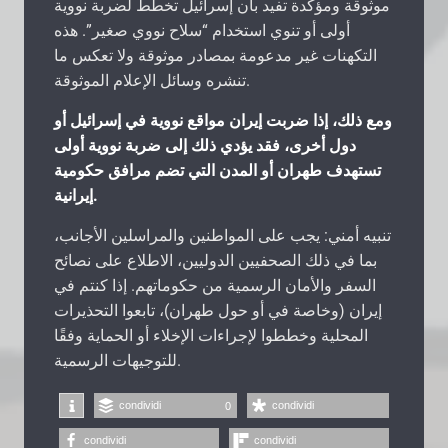
موثوقة ومؤكدة تفيد بأن إسرائيل تخطط لضربة نووية
أولى أو تنوي استخدام “سلاح نووي صغير”. هذه
التكهنات غير مدعومة بمصادر موثوقة ولا تعكس ما
تنشره وسائل الإعلام الموثوقة.
ومع ذلك، إذا ضربت إيران مواقع نووية في إسرائيل أو
دول أخرى، فقد يؤدي ذلك إلى ضربة نووية أولى
تستهدف طهران أو المدن التي تضم مرافق حكومية
إيرانية.
تنبيه أمني: يجب على المواطنين والمراسلين الأجانب،
بما في ذلك الصحفيين الدوليين، الاطلاع على نصائح
السفر والأمان الرسمية من حكوماتهم. إذا كنتم في
إيران (وخاصة في أو حول طهران)، تابعوا التحذيرات
المحلية وخططوا لإجراءات الإخلاء أو الحماية وفقًا
للتوجيهات الرسمية.
condividi
condividi
0
condividi
condividi