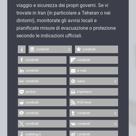
viaggio e sicurezza dei propri governi. Se vi
trovate in Iran (in particolare a Teheran o nei
dintorni), monitorate gli avvisi locali e
pianificate misure di evacuazione o protezione
secondo le indicazioni ufficiali.
condividi
condividi
0
condividi
condividi
condividi
e-mail
condividi
salva
0
pocket
imprimere
condividi
RSS feed
condividi
condividi
0
condividi
condividi
0
wallabag it
condividi