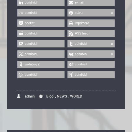
condividi
e-mail
condividi
salva
0
pocket
imprimere
condividi
RSS feed
condividi
condividi
0
condividi
condividi
0
wallabag it
condividi
condividi
condividi
,
,
admin
Blog
NEWS
WORLD