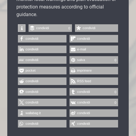
protection measures according to official
guidance.
condividi
condividi
0
condividi
condividi
condividi
e-mail
condividi
salva
0
pocket
imprimere
condividi
RSS feed
condividi
condividi
0
condividi
condividi
0
wallabag it
condividi
condividi
condividi