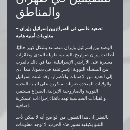
والمناطق
تصعيد عالمي في الصراع بين إسرائيل وإيران –
معلومات أمنية هامة
الوضع بين إسرائيل وإيران متصاعد بشكل كبير حاليًا.
أطلقت إيران صواريخ باليستية طويلة المدى وطائرات
مسيرة على الأراضي الإسرائيلية، بما في ذلك بالقرب
من المنشأة النووية الإسرائيلية في ديمونا، مما أدى
إلى العديد من الإصابات والأضرار. وقد شنت إسرائيل
والولايات المتحدة ضربات متكررة على البنية التحتية
النووية والصاروخية الإيرانية. الصراع مستمر،
والقيادات السياسية تهدد باتخاذ إجراءات عسكرية
إضافية.
بالنظر إلى هذا التطور، من الواضح أنه لا يمكن لأحد
التنبؤ بكيفية تطور هذه الحرب. لا توجد معلومات