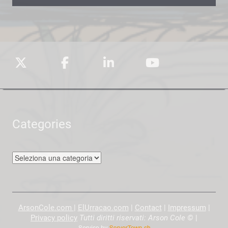
Categories
Categories
ArsonCole.com
|
ElUrracao.com
|
Contact
|
Impressum
|
Privacy policy
Tutti diritti riservati: Arson Cole ©
|