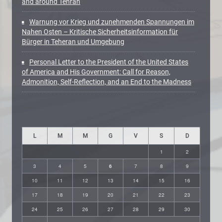
and around Tehran
Warnung vor Krieg und zunehmenden Spannungen im
Nahen Osten – Kritische Sicherheitsinformation für
Bürger in Teheran und Umgebung
Personal Letter to the President of the United States
of America and His Government: Call for Reason,
Admonition, Self-Reflection, and an End to the Madness
L
M
M
G
V
S
D
1
2
3
4
5
6
7
8
9
10
11
12
13
14
15
16
17
18
19
20
21
22
23
24
25
26
27
28
29
30