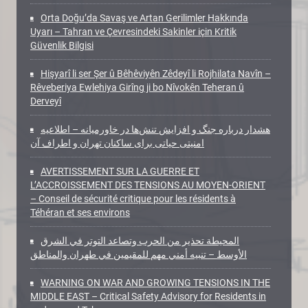
Orta Doğu’da Savaş ve Artan Gerilimler Hakkında
Uyarı – Tahran ve Çevresindeki Sakinler için Kritik
Güvenlik Bilgisi
Hişyarî li ser Şer û Bêhêviyên Zêdeyî li Rojhilata Navîn –
Rêveberiya Ewlehiya Girîng ji bo Nîvokên Teheran û
Derveyî
هشدار درباره جنگ و افزایش تنش‌ها در خاورمیانه – اطلاعیه
امنیتی حیاتی برای ساکنان تهران و اطراف آن
AVERTISSEMENT SUR LA GUERRE ET
L’ACCROISSEMENT DES TENSIONS AU MOYEN-ORIENT
– Conseil de sécurité critique pour les résidents à
Téhéran et ses environs
المحيطة تحذير من الحرب وتصاعد التوتر في الشرق
الأوسط – تنبيه أمني مهم للمقيمين في طهران والمناطق
WARNING ON WAR AND GROWING TENSIONS IN THE
MIDDLE EAST – Critical Safety Advisory for Residents in