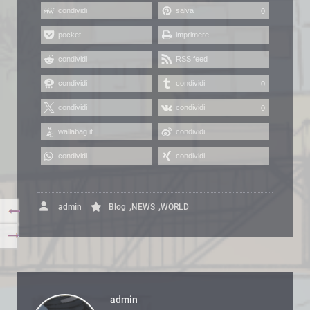
condividi
salva
0
pocket
imprimere
condividi
RSS feed
condividi
condividi
0
condividi
condividi
0
wallabag it
condividi
condividi
condividi
,
,
admin
Blog
NEWS
WORLD
admin