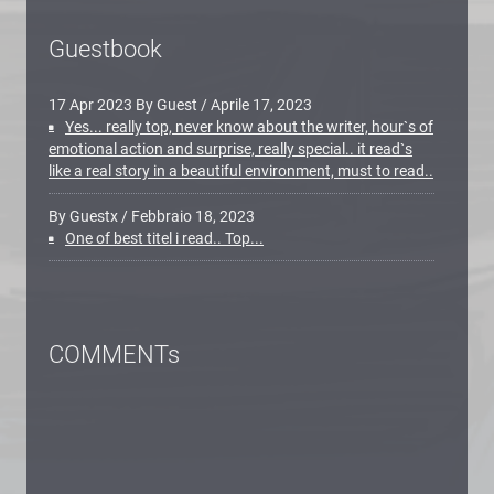
Guestbook
17 Apr 2023 By Guest
/
Aprile 17, 2023
Yes... really top, never know about the writer, hour`s of
emotional action and surprise, really special.. it read`s
like a real story in a beautiful environment, must to read..
By Guestx
/
Febbraio 18, 2023
One of best titel i read.. Top...
COMMENTs