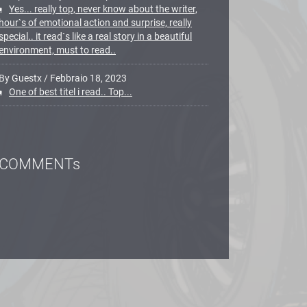
Yes... really top, never know about the writer,
hour`s of emotional action and surprise, really
special.. it read`s like a real story in a beautiful
environment, must to read..
By Guestx
/
Febbraio 18, 2023
One of best titel i read.. Top...
COMMENTs