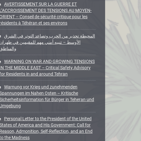
AVERTISSEMENT SUR LA GUERRE ET
L’ACCROISSEMENT DES TENSIONS AU MOYEN-
ORIENT – Conseil de sécurité critique pour les
résidents à Téhéran et ses environs
المحيطة تحذير من الحرب وتصاعد التوتر في الشرق
الأوسط – تنبيه أمني مهم للمقيمين في طهران
والمناطق
WARNING ON WAR AND GROWING TENSIONS
IN THE MIDDLE EAST – Critical Safety Advisory
for Residents in and around Tehran
Warnung vor Krieg und zunehmenden
Spannungen im Nahen Osten – Kritische
Sicherheitsinformation für Bürger in Teheran und
Umgebung
Personal Letter to the President of the United
States of America and His Government: Call for
Reason, Admonition, Self-Reflection, and an End
to the Madness