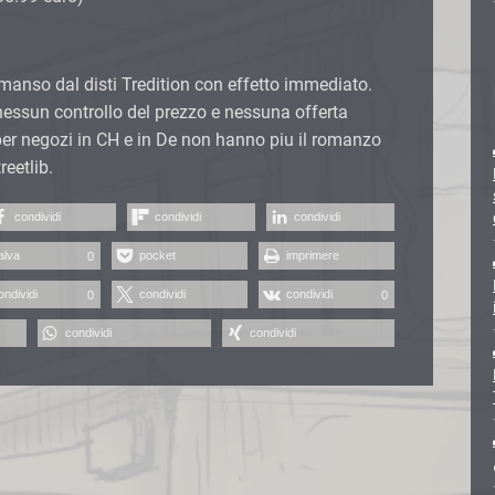
omanso dal disti Tredition con effetto immediato.
ssun controllo del prezzo e nessuna offerta
 per negozi in CH e in De non hanno piu il romanzo
reetlib.
condividi
condividi
condividi
alva
pocket
imprimere
0
ondividi
condividi
condividi
0
0
condividi
condividi