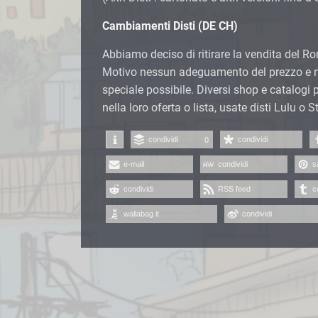
Cambiamenti Disti (DE CH)
Abbiamo deciso di ritirare la vendita del R
Motivo nessun adeguamento del prezzo e ne
speciale possibile. Diversi shop e catalogi
nella loro oferta o lista, usate disti Lulu o St
condividi
condividi
0
e-mail
condividi
s
condividi
RSS feed
c
wallabag it
condividi