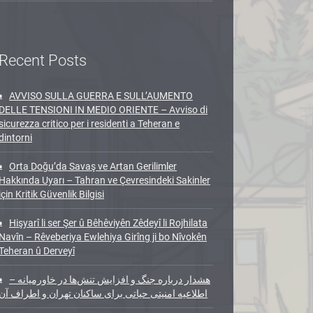
Recent Posts
AVVISO SULLA GUERRA E SULL’AUMENTO
DELLE TENSIONI IN MEDIO ORIENTE – Avviso di
sicurezza critico per i residenti a Teheran e
dintorni
Orta Doğu’da Savaş ve Artan Gerilimler
Hakkında Uyarı – Tahran ve Çevresindeki Sakinler
için Kritik Güvenlik Bilgisi
Hişyarî li ser Şer û Bêhêviyên Zêdeyî li Rojhilata
Navîn – Rêveberiya Ewlehiya Girîng ji bo Nîvokên
Teheran û Derveyî
هشدار درباره جنگ و افزایش تنش‌ها در خاورمیانه –
اطلاعیه امنیتی حیاتی برای ساکنان تهران و اطراف آن