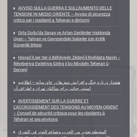
AVVISO SULLA GUERRA E SULL’AUMENTO DELLE
TENSIONI IN MEDIO ORIENTE – Avviso di sicurezza
critico per i residenti a Teheran e dintorni
Orta Doğu’da Savaş ve Artan Gerilimler Hakkında
Uyarı – Tahran ve Çevresindeki Sakinler için Kritik
Güvenlik Bilgisi
Hişyarî li ser Şer û Bêhêviyên Zêdeyî li Rojhilata Navîn –
Rêveberiya Ewlehiya Girîng ji bo Nîvokên Teheran û
Derveyî
هشدار درباره جنگ و افزایش تنش‌ها در خاورمیانه – اطلاعیه
امنیتی حیاتی برای ساکنان تهران و اطراف آن
AVERTISSEMENT SUR LA GUERRE ET
L’ACCROISSEMENT DES TENSIONS AU MOYEN-ORIENT
– Conseil de sécurité critique pour les résidents à
Téhéran et ses environs
المحيطة تحذير من الحرب وتصاعد التوتر في الشرق