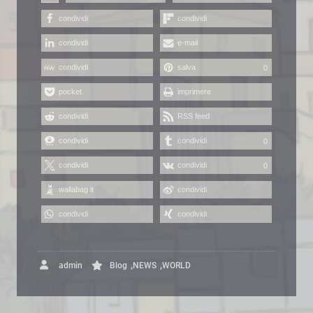
condividi
condividi
condividi
e-mail
condividi
salva
0
pocket
imprimere
condividi
RSS feed
condividi
condividi
0
condividi
condividi
0
wallabag it
condividi
condividi
condividi
,
,
admin
Blog
NEWS
WORLD