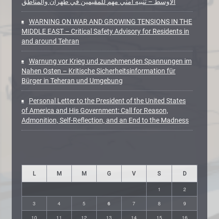
الأوسط – تنبيه أمني مهم للمقيمين في طهران والمناطق
WARNING ON WAR AND GROWING TENSIONS IN THE
MIDDLE EAST – Critical Safety Advisory for Residents in
and around Tehran
Warnung vor Krieg und zunehmenden Spannungen im
Nahen Osten – Kritische Sicherheitsinformation für
Bürger in Teheran und Umgebung
Personal Letter to the President of the United States
of America and His Government: Call for Reason,
Admonition, Self-Reflection, and an End to the Madness
L
M
M
G
V
S
D
1
2
3
4
5
6
7
8
9
10
11
12
13
14
15
16