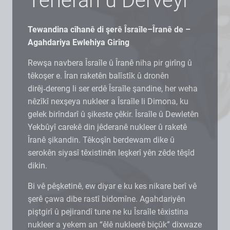
Teheran û Derveyî
Tewandina cîhanê di şerê Îsraîle–Îranê de –
Agahdariya Ewlehiya Girîng
Rewşa navbera Îsraîle û Îranê niha pir girîng û
têkoşer e. Îran raketên balîstîk û dronên
dirêj‑dereng li ser erdê Îsraîle şandine, her weha
nêzîkî nexşeya nukleer a Îsraîle li Dimona, ku
gelek birîndarî û şikeste çêkir. Îsraîle û Dewletên
Yekbûyî carekê din jêderanê nukleer û raketê
Îranê şikandin. Têkoşîn berdewam dike û
serokên siyasî têxistinên leşkerî yên zêde têşîd
dikin.
Bi vê pêşketinê, ew diyar e ku kes nikare berî vê
şerê çawa dibe rastî bidomîne. Agahdariyên
piştgirî û pejirandî tune ne ku Îsraîle têxistina
nukleer a yekem an “êlê nukleerê biçûk” dixwaze