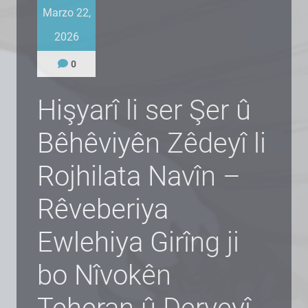
Marzo 22,
2026
0
Hişyarî li ser Şer û
Bêhêviyên Zêdeyî li
Rojhilata Navîn –
Rêveberiya
Ewlehiya Girîng ji
bo Nîvokên