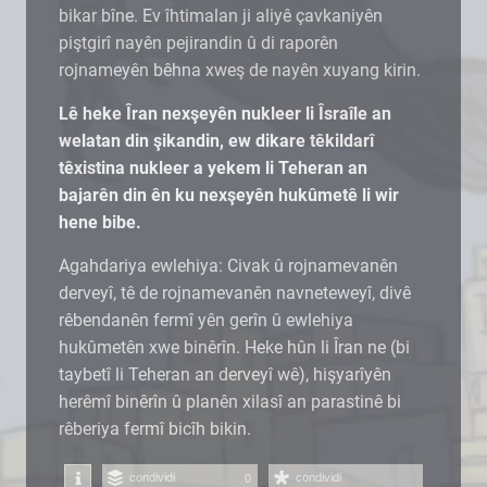
bikar bîne. Ev îhtimalan ji aliyê çavkaniyên
piştgirî nayên pejirandin û di raporên
rojnameyên bêhna xweş de nayên xuyang kirin.
Lê heke Îran nexşeyên nukleer li Îsraîle an
welatan din şikandin, ew dikare têkildarî
têxistina nukleer a yekem li Teheran an
bajarên din ên ku nexşeyên hukûmetê li wir
hene bibe.
Agahdariya ewlehiya: Civak û rojnamevanên
derveyî, tê de rojnamevanên navneteweyî, divê
rêbendanên fermî yên gerîn û ewlehiya
hukûmetên xwe binêrîn. Heke hûn li Îran ne (bi
taybetî li Teheran an derveyî wê), hişyarîyên
herêmî binêrîn û planên xilasî an parastinê bi
rêberiya fermî bicîh bikin.
condividi
condividi
0