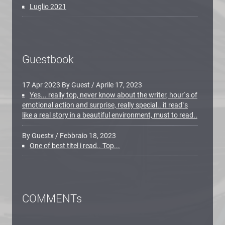
Luglio 2021
Guestbook
17 Apr 2023 By Guest
/
Aprile 17, 2023
Yes... really top, never know about the writer, hour`s of
emotional action and surprise, really special.. it read`s
like a real story in a beautiful environment, must to read..
By Guestx
/
Febbraio 18, 2023
One of best titel i read.. Top...
COMMENTs