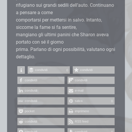
rifugiano sui grandi sedili dell’auto. Continuano
a pensare a come
comportarsi per mettersi in salvo. Intanto,
siccome la fame si fa sentire,
mangiano gli ultimi panini che Sharon aveva
portato con sé il giorno
prima. Parlano di ogni possibilità, valutano ogni
dettaglio.
condividi
condividi
0
condividi
condividi
condividi
e-mail
condividi
salva
0
pocket
imprimere
condividi
RSS feed
condividi
condividi
0