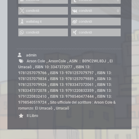
condividi
condividi
0
wallabag it
condividi
condividi
condividi
admin
,
,
,
Arson Cole
ArsonCole
ASIN ‏ : ‎ B09C2WL8DJ
El
,
,
Urracaõ
ISBN 10: 3347372077
ISBN 13:
,
,
9781257079766
ISBN 13: 9781257079797
ISBN 13:
,
,
9781257079834
ISBN 13: 9781257079889
ISBN 13:
,
,
9781257079926
ISBN 13: 9783347372061
ISBN 13:
,
,
9783347372078
ISBN 13: 9791220832359
ISBN 13:
,
,
9791220832410
ISBN 13: 9798540477444
ISBN 13:
,
9798540519724
Sito ufficiale del scrittore : Arson Cole &
,
romanzo: El Urracaõ
Urracaõ
Il Libro