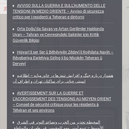
AVVISO SULLA GUERRA E SULL’AUMENTO DELLE
TENSIONI IN MEDIO ORIENTE – Avviso di sicurezza
critico per i residenti a Teheran e dintorni
Orta Doğu’da Savaş ve Artan Gerilimler Hakkında
Uyarı – Tahran ve Çevresindeki Sakinler için Kritik
Güvenlik Bilgisi
Hişyarî li ser Şer û Bêhêviyên Zêdeyî li Rojhilata Navîn –
Rêveberiya Ewlehiya Girîng ji bo Nîvokên Teheran û
Derveyî
هشدار درباره جنگ و افزایش تنش‌ها در خاورمیانه – اطلاعیه
امنیتی حیاتی برای ساکنان تهران و اطراف آن
AVERTISSEMENT SUR LA GUERRE ET
L’ACCROISSEMENT DES TENSIONS AU MOYEN-ORIENT
– Conseil de sécurité critique pour les résidents à
Téhéran et ses environs
المحيطة تحذير من الحرب وتصاعد التوتر في الشرق
الأوسط – تنبيه أمني مهم للمقيمين في طهران والمناطق