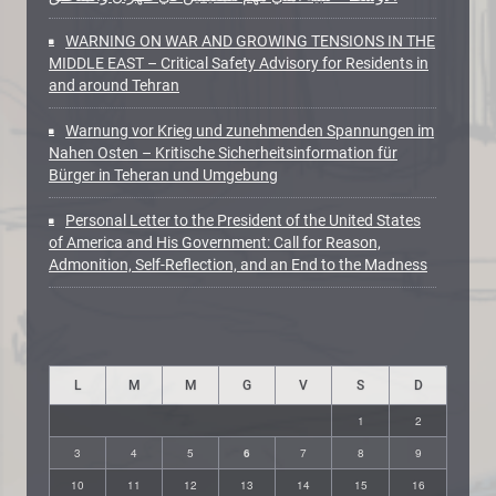
WARNING ON WAR AND GROWING TENSIONS IN THE
MIDDLE EAST – Critical Safety Advisory for Residents in
and around Tehran
Warnung vor Krieg und zunehmenden Spannungen im
Nahen Osten – Kritische Sicherheitsinformation für
Bürger in Teheran und Umgebung
Personal Letter to the President of the United States
of America and His Government: Call for Reason,
Admonition, Self-Reflection, and an End to the Madness
L
M
M
G
V
S
D
1
2
3
4
5
6
7
8
9
10
11
12
13
14
15
16