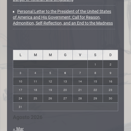
Personal Letter to the President of the United States
of America and His Government: Call for Reason,
Admonition, Self-Reflection, and an End to the Madness
L
M
M
G
V
S
D
1
2
3
4
5
6
7
8
9
10
11
12
13
14
15
16
17
18
19
20
21
22
23
24
25
26
27
28
29
30
31
Agosto 2026
« Mar