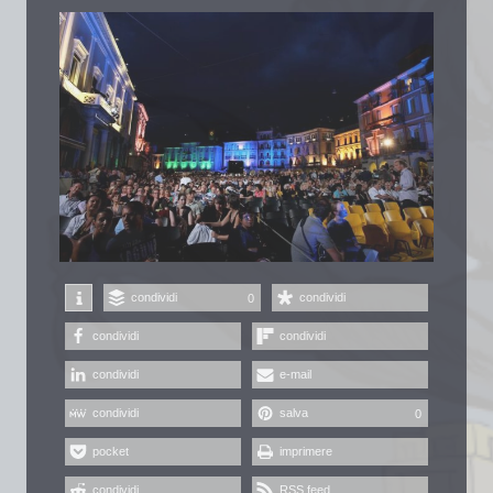
condividi
condividi
0
condividi
condividi
condividi
e-mail
condividi
salva
0
pocket
imprimere
condividi
RSS feed