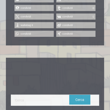
condividi
condividi
0
condividi
condividi
0
wallabag it
condividi
condividi
condividi