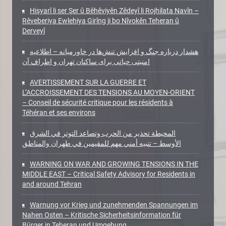
Hişyarî li ser Şer û Bêhêviyên Zêdeyî li Rojhilata Navîn –
Rêveberiya Ewlehiya Girîng ji bo Nîvokên Teheran û
Derveyî
هشدار درباره جنگ و افزایش تنش‌ها در خاورمیانه – اطلاعیه
امنیتی حیاتی برای ساکنان تهران و اطراف آن
AVERTISSEMENT SUR LA GUERRE ET
L’ACCROISSEMENT DES TENSIONS AU MOYEN-ORIENT
– Conseil de sécurité critique pour les résidents à
Téhéran et ses environs
المحيطة تحذير من الحرب وتصاعد التوتر في الشرق
الأوسط – تنبيه أمني مهم للمقيمين في طهران والمناطق
WARNING ON WAR AND GROWING TENSIONS IN THE
MIDDLE EAST – Critical Safety Advisory for Residents in
and around Tehran
Warnung vor Krieg und zunehmenden Spannungen im
Nahen Osten – Kritische Sicherheitsinformation für
Bürger in Teheran und Umgebung