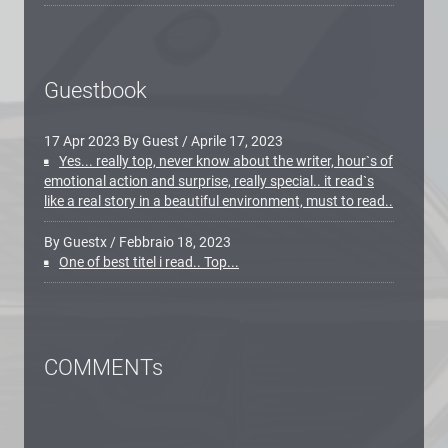
Guestbook
17 Apr 2023 By Guest
/
Aprile 17, 2023
Yes... really top, never know about the writer, hour`s of
emotional action and surprise, really special.. it read`s
like a real story in a beautiful environment, must to read..
By Guestx
/
Febbraio 18, 2023
One of best titel i read.. Top...
COMMENTs