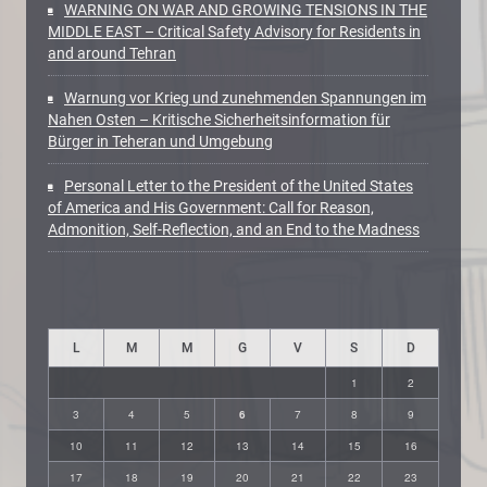
WARNING ON WAR AND GROWING TENSIONS IN THE
MIDDLE EAST – Critical Safety Advisory for Residents in
and around Tehran
Warnung vor Krieg und zunehmenden Spannungen im
Nahen Osten – Kritische Sicherheitsinformation für
Bürger in Teheran und Umgebung
Personal Letter to the President of the United States
of America and His Government: Call for Reason,
Admonition, Self-Reflection, and an End to the Madness
L
M
M
G
V
S
D
1
2
3
4
5
6
7
8
9
10
11
12
13
14
15
16
17
18
19
20
21
22
23