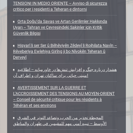
TENSIONI IN MEDIO ORIENTE – Avviso di sicurezza
critico per i residenti a Teheran e dintorni
Orta Doğu’da Savaş ve Artan Gerilimler Hakkında
Uyarı – Tahran ve Çevresindeki Sakinler için Kritik
Güvenlik Bilgisi
Hişyarî li ser Şer û Bêhêviyên Zêdeyî li Rojhilata Navîn –
Rêveberiya Ewlehiya Girîng ji bo Nîvokên Teheran û
Derveyî
هشدار درباره جنگ و افزایش تنش‌ها در خاورمیانه – اطلاعیه
امنیتی حیاتی برای ساکنان تهران و اطراف آن
AVERTISSEMENT SUR LA GUERRE ET
L’ACCROISSEMENT DES TENSIONS AU MOYEN-ORIENT
– Conseil de sécurité critique pour les résidents à
Téhéran et ses environs
المحيطة تحذير من الحرب وتصاعد التوتر في الشرق
الأوسط – تنبيه أمني مهم للمقيمين في طهران والمناطق