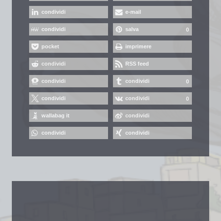
condividi
e-mail
condividi
salva
0
pocket
imprimere
condividi
RSS feed
condividi
condividi
0
condividi
condividi
0
wallabag it
condividi
condividi
condividi