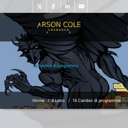
Skip
to
content
16 Cambio di programma
Home
/
Il Libro
/
16 Cambio di programma