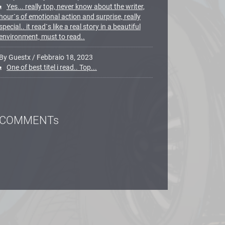
Yes... really top, never know about the writer,
hour`s of emotional action and surprise, really
special.. it read`s like a real story in a beautiful
environment, must to read..
By Guestx
/
Febbraio 18, 2023
One of best titel i read.. Top...
COMMENTs