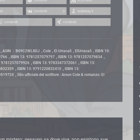
di
condividi
wallabag it
0
condividi
condividi
,
,
,
,
,
ASIN ‏ : ‎ B09C2WL8DJ
Cole
El Urracaõ
ElUrracaõ
ISBN 10:
,
,
,
9766
ISBN 13: 9781257079797
ISBN 13: 9781257079834
,
,
: 9781257079926
ISBN 13: 9783347372061
ISBN 13:
,
,
0832359
ISBN 13: 9791220832410
ISBN 13:
,
0519724
Sito ufficiale del scrittore : Arson Cole & romanzo: El
 un mistero: nessuno sa dove viva, non esistono sue