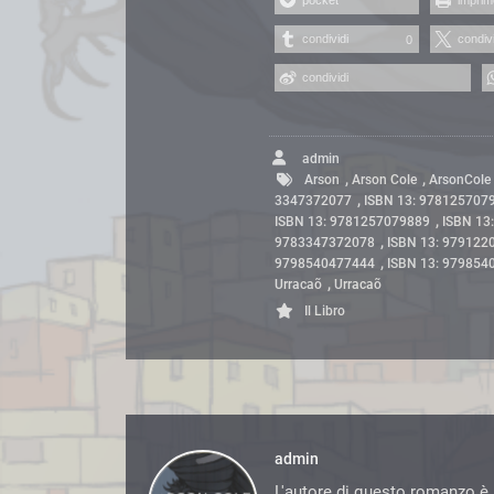
condividi
condivi
0
condividi
admin
,
,
Arson
Arson Cole
ArsonCole
,
3347372077
ISBN 13: 978125707
,
ISBN 13: 9781257079889
ISBN 13
,
9783347372078
ISBN 13: 979122
,
9798540477444
ISBN 13: 979854
,
Urracaõ
Urracaõ
Il Libro
admin
L'autore di questo romanzo è