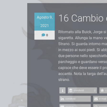
16 Cambio 
Agosto 9,
2021
Ritornato alla Buick, Jorge s
0
sigaretta. Allunga la mano ve
Strano. Si guarda intorno ma n
in mezzo ai suoi piedi. Si ab
due persone nello specchiett
parcheggio e guardano verso d
capisce che deve essere il pro
accanto. Nota la targa dell’
strano.
condividi
c
0
condividi
e-mail
pocket
imprim