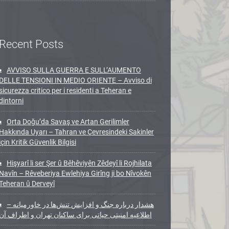
Recent Posts
AVVISO SULLA GUERRA E SULL’AUMENTO
DELLE TENSIONI IN MEDIO ORIENTE – Avviso di
sicurezza critico per i residenti a Teheran e
dintorni
Orta Doğu’da Savaş ve Artan Gerilimler
Hakkında Uyarı – Tahran ve Çevresindeki Sakinler
için Kritik Güvenlik Bilgisi
Hişyarî li ser Şer û Bêhêviyên Zêdeyî li Rojhilata
Navîn – Rêveberiya Ewlehiya Girîng ji bo Nîvokên
Teheran û Derveyî
هشدار درباره جنگ و افزایش تنش‌ها در خاورمیانه –
اطلاعیه امنیتی حیاتی برای ساکنان تهران و اطراف آن