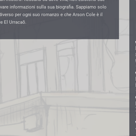
vare informazioni sulla sua biografia. Sappiamo solo
diverso per ogni suo romanzo e che Arson Cole è il
re El Urracaõ.