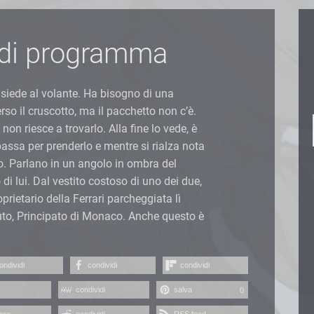
di programma
i siede al volante. Ha bisogno di una
rso il cruscotto, ma il pacchetto non c’è.
on riesce a trovarlo. Alla fine lo vede, è
bassa per prenderlo e mentre si rialza nota
o. Parlano in un angolo in ombra del
i lui. Dal vestito costoso di uno dei due,
prietario della Ferrari parcheggiata lì
auto, Principato di Monaco. Anche questo è
ondividi
condividi
condividi
condividi
salva
0
ere
condividi
RSS feed