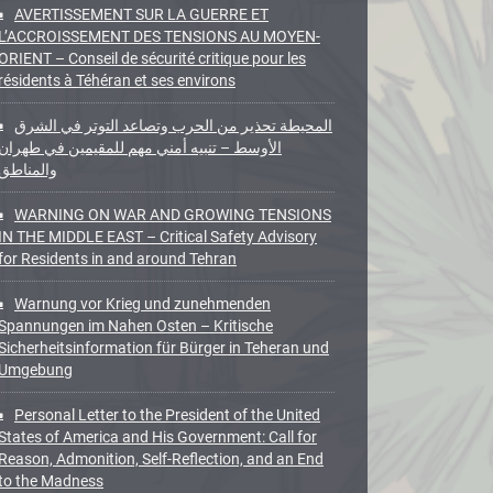
AVERTISSEMENT SUR LA GUERRE ET
L’ACCROISSEMENT DES TENSIONS AU MOYEN-
ORIENT – Conseil de sécurité critique pour les
résidents à Téhéran et ses environs
المحيطة تحذير من الحرب وتصاعد التوتر في الشرق
الأوسط – تنبيه أمني مهم للمقيمين في طهران
والمناطق
WARNING ON WAR AND GROWING TENSIONS
IN THE MIDDLE EAST – Critical Safety Advisory
for Residents in and around Tehran
Warnung vor Krieg und zunehmenden
Spannungen im Nahen Osten – Kritische
Sicherheitsinformation für Bürger in Teheran und
Umgebung
Personal Letter to the President of the United
States of America and His Government: Call for
Reason, Admonition, Self-Reflection, and an End
to the Madness