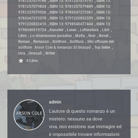
,
,
9781257079766
ISBN 13: 9781257079797
ISBN 13:
,
,
9781257079834
ISBN 13: 9781257079889
ISBN 13:
,
,
9781257079926
ISBN 13: 9783347372061
ISBN 13:
,
,
9783347372078
ISBN 13: 9791220832359
ISBN 13:
,
,
9791220832410
ISBN 13: 9798540477444
ISBN 13:
,
,
,
,
,
9798540519724
Künstler
Lesen
Letteratura
Libri
,
,
,
,
,
Libro
Lo chiamavano paradiso
Mafia
Noir
Novel
,
,
,
,
Roman
Romanzo
Scrittore
Scrittura
Sito ufficiale del
,
,
scrittore : Arson Cole & romanzo: El Urracaõ
Top Seller
,
,
Urra
Urracaõ
Writer
Il Libro
admin
L'autore di questo romanzo è un
mistero: nessuno sa dove
viva, non esistono sue immagini ed
è impossibile trovare informazioni