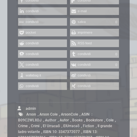
condividi
condividi
condividi
e-mail
condividi
salva
0
pocket
imprimere
condividi
RSS feed
condividi
condividi
0
condividi
condividi
0
wallabag it
condividi
condividi
condividi
admin
,
,
,
Arson
Arson Cole
ArsonCole
ASIN ‏ : ‎
,
,
,
,
,
,
B09C2WL8DJ
Author
Autor
Books
Bookstore
Cole
,
,
,
,
,
Crime
Crimi
El Urracaõ
ElUrracaõ
Fiction
Il grande
,
,
ladro volante
ISBN 10: 3347372077
ISBN 13: