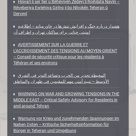
Hişyarî li ser Şer û Bêhêviyên Zêdeyî li Rojhilata Navîn –
Rêveberiya Ewlehiya Girîng ji bo Nîvokên Teheran û
Derveyî
هشدار درباره جنگ و افزایش تنش‌ها در خاورمیانه – اطلاعیه
امنیتی حیاتی برای ساکنان تهران و اطراف آن
AVERTISSEMENT SUR LA GUERRE ET
L’ACCROISSEMENT DES TENSIONS AU MOYEN-ORIENT
– Conseil de sécurité critique pour les résidents à
Téhéran et ses environs
المحيطة تحذير من الحرب وتصاعد التوتر في الشرق
الأوسط – تنبيه أمني مهم للمقيمين في طهران والمناطق
WARNING ON WAR AND GROWING TENSIONS IN THE
MIDDLE EAST – Critical Safety Advisory for Residents in
and around Tehran
Warnung vor Krieg und zunehmenden Spannungen im
Nahen Osten – Kritische Sicherheitsinformation für
Bürger in Teheran und Umgebung