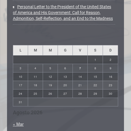
Personal Letter to the President of the United States
of America and His Government: Call for Reason,
Admonition, Self-Reflection, and an End to the Madness
L
M
M
G
V
S
D
1
2
3
4
5
6
7
8
9
10
11
12
13
14
15
16
17
18
19
20
21
22
23
24
25
26
27
28
29
30
31
Agosto 2026
« Mar