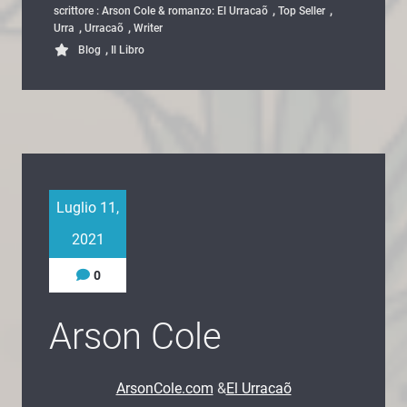
,
,
scrittore : Arson Cole & romanzo: El Urracaõ
Top Seller
,
,
Urra
Urracaõ
Writer
,
Blog
Il Libro
Luglio 11,
2021
0
Arson Cole
ArsonCole.com
&
El Urracaõ