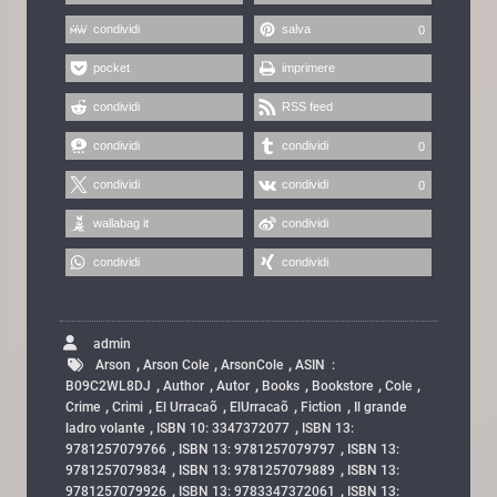
condividi
salva
0
pocket
imprimere
condividi
RSS feed
condividi
condividi
0
condividi
condividi
0
wallabag it
condividi
condividi
condividi
admin
,
,
,
Arson
Arson Cole
ArsonCole
ASIN ‏ : ‎
,
,
,
,
,
,
B09C2WL8DJ
Author
Autor
Books
Bookstore
Cole
,
,
,
,
,
Crime
Crimi
El Urracaõ
ElUrracaõ
Fiction
Il grande
,
,
ladro volante
ISBN 10: 3347372077
ISBN 13:
,
,
9781257079766
ISBN 13: 9781257079797
ISBN 13:
,
,
9781257079834
ISBN 13: 9781257079889
ISBN 13:
,
,
9781257079926
ISBN 13: 9783347372061
ISBN 13: