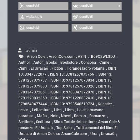
condividi
condividi
0
wallabag it
condividi
condividi
condividi
admin
,
,
,
Arson Cole
ArsonCole.com
ASIN ‏ : ‎ B09C2WL8DJ
,
,
,
,
,
,
Author
Autor
Books
Bookstore
Concorsi
Crime
,
,
,
,
Crimi
El Urracaõ
Fiction
Il grande ladro volante
ISBN
,
,
10: 3347372077
ISBN 13: 9781257079766
ISBN 13:
,
,
9781257079797
ISBN 13: 9781257079834
ISBN 13:
,
,
9781257079889
ISBN 13: 9781257079926
ISBN 13:
,
,
9783347372061
ISBN 13: 9783347372078
ISBN 13:
,
,
9791220832359
ISBN 13: 9791220832410
ISBN 13:
,
,
,
9798540477444
ISBN 13: 9798540519724
Künstler
,
,
,
,
Lesen
Letteratura
Libri
Libro
Lo chiamavano
,
,
,
,
,
,
paradiso
Mafia
Noir
Novel
Roman
Romanzo
,
,
Scrittore
Scrittura
Sito ufficiale del scrittore : Arson Cole &
,
,
romanzo: El Urracaõ
Top Seller
Tutti concorsi del libro El
,
,
,
Urracaõ di Arson Cole su ArsonCole.com
Urra
Urracaõ
Writer