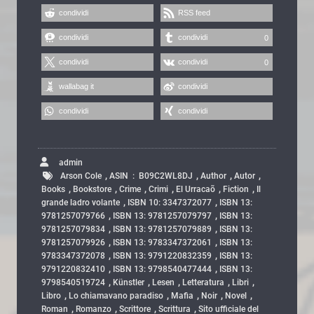
condividi
RSS feed
condividi
condividi
0
condividi
condividi
0
wallabag it
condividi
condividi
condividi
admin
,
,
,
,
Arson Cole
ASIN ‏ : ‎ B09C2WL8DJ
Author
Autor
,
,
,
,
,
,
Books
Bookstore
Crime
Crimi
El Urracaõ
Fiction
Il
,
,
grande ladro volante
ISBN 10: 3347372077
ISBN 13:
,
,
9781257079766
ISBN 13: 9781257079797
ISBN 13:
,
,
9781257079834
ISBN 13: 9781257079889
ISBN 13:
,
,
9781257079926
ISBN 13: 9783347372061
ISBN 13:
,
,
9783347372078
ISBN 13: 9791220832359
ISBN 13:
,
,
9791220832410
ISBN 13: 9798540477444
ISBN 13:
,
,
,
,
,
9798540519724
Künstler
Lesen
Letteratura
Libri
,
,
,
,
,
Libro
Lo chiamavano paradiso
Mafia
Noir
Novel
,
,
,
,
Roman
Romanzo
Scrittore
Scrittura
Sito ufficiale del