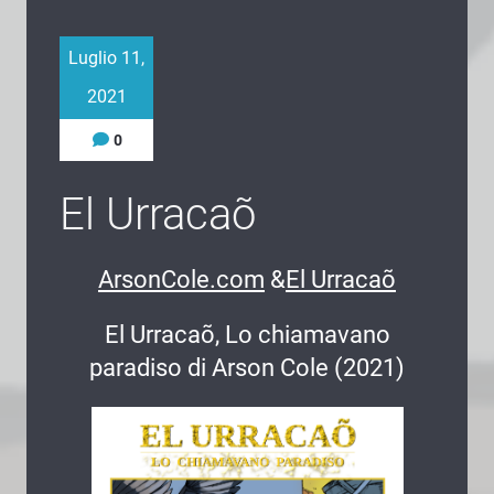
Luglio 11,
2021
0
El Urracaõ
ArsonCole.com
&
El Urracaõ
El Urracaõ, Lo chiamavano
paradiso di Arson Cole (2021)