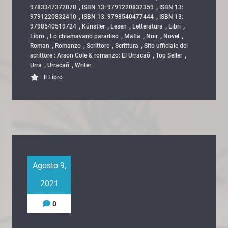
,
,
9783347372078
ISBN 13: 9791220832359
ISBN 13:
,
,
9791220832410
ISBN 13: 9798540477444
ISBN 13:
,
,
,
,
,
9798540519724
Künstler
Lesen
Letteratura
Libri
,
,
,
,
,
Libro
Lo chiamavano paradiso
Mafia
Noir
Novel
,
,
,
,
Roman
Romanzo
Scrittore
Scrittura
Sito ufficiale del
,
,
scrittore : Arson Cole & romanzo: El Urracaõ
Top Seller
,
,
Urra
Urracaõ
Writer
Il Libro
Agosto 9,
2021
0