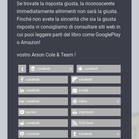
Se trovate la risposta giusta, la riconoscerete
immediatamente altrimenti non sarà la giusta.
Finché non avete la sincerità che sia la giusta
risposta vi consigliamo di consultare siti web in
cui puoi leggere parti del libro come GooglePlay
o Amazon!
vostro Arson Cole & Team !
condividi
condividi
0
condividi
condividi
condividi
e-mail
condividi
salva
0
pocket
imprimere
condividi
RSS feed
condividi
condividi
0