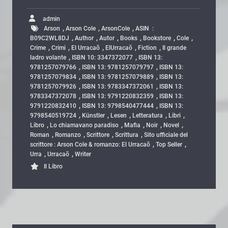
admin
,
,
,
Arson
Arson Cole
ArsonCole
ASIN ‏ : ‎
,
,
,
,
,
,
B09C2WL8DJ
Author
Autor
Books
Bookstore
Cole
,
,
,
,
,
Crime
Crimi
El Urracaõ
ElUrracaõ
Fiction
Il grande
,
,
ladro volante
ISBN 10: 3347372077
ISBN 13:
,
,
9781257079766
ISBN 13: 9781257079797
ISBN 13:
,
,
9781257079834
ISBN 13: 9781257079889
ISBN 13:
,
,
9781257079926
ISBN 13: 9783347372061
ISBN 13:
,
,
9783347372078
ISBN 13: 9791220832359
ISBN 13:
,
,
9791220832410
ISBN 13: 9798540477444
ISBN 13:
,
,
,
,
,
9798540519724
Künstler
Lesen
Letteratura
Libri
,
,
,
,
,
Libro
Lo chiamavano paradiso
Mafia
Noir
Novel
,
,
,
,
Roman
Romanzo
Scrittore
Scrittura
Sito ufficiale del
,
,
scrittore : Arson Cole & romanzo: El Urracaõ
Top Seller
,
,
Urra
Urracaõ
Writer
Il Libro