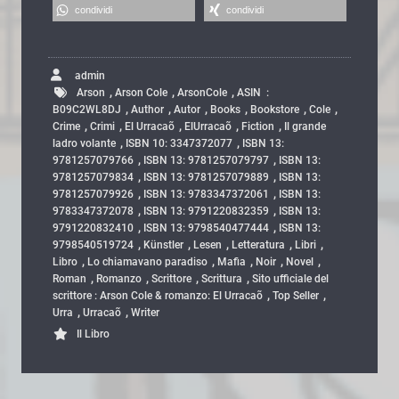
condividi
condividi
admin
,
,
,
Arson
Arson Cole
ArsonCole
ASIN ‏ : ‎
,
,
,
,
,
,
B09C2WL8DJ
Author
Autor
Books
Bookstore
Cole
,
,
,
,
,
Crime
Crimi
El Urracaõ
ElUrracaõ
Fiction
Il grande
,
,
ladro volante
ISBN 10: 3347372077
ISBN 13:
,
,
9781257079766
ISBN 13: 9781257079797
ISBN 13:
,
,
9781257079834
ISBN 13: 9781257079889
ISBN 13:
,
,
9781257079926
ISBN 13: 9783347372061
ISBN 13:
,
,
9783347372078
ISBN 13: 9791220832359
ISBN 13:
,
,
9791220832410
ISBN 13: 9798540477444
ISBN 13:
,
,
,
,
,
9798540519724
Künstler
Lesen
Letteratura
Libri
,
,
,
,
,
Libro
Lo chiamavano paradiso
Mafia
Noir
Novel
,
,
,
,
Roman
Romanzo
Scrittore
Scrittura
Sito ufficiale del
,
,
scrittore : Arson Cole & romanzo: El Urracaõ
Top Seller
,
,
Urra
Urracaõ
Writer
Il Libro