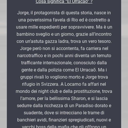
Cosa significa “El Urracaõ” ?
Jorge, il protagonista di questa storia, nasce in
una poverissima favela di Rio ed è costretto a
usare mille espedienti per sopravvivere. Ma è un
bambino sveglio e un giorno, grazie all’incontro
con un’astuta gazza ladra, trova un vero tesoro.
Jorge però non si accontenta, fa carriera nel
narcotraffico e in pochi anni diventa un temuto
trafficante internazionale, conosciuto dalla
gente e dalla polizia come El Urracaõ. Ma i
gruppi rivali lo vogliono morto e Jorge trova
rifugio in Svizzera. A Locarno fa affari nel
mondo dei night club e della prostituzione, trova
l’amore, per la bellissima Sharon, e si lascia
sedurre dalla ricchezza di un Paradiso dorato e
suadente, dove si intrecciano le trame di
banchieri avidi, finanzieri spregiudicati, nuovi e
vecchi boss della mafia che gli offrono un