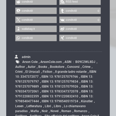
condividi
RSS feed
condividi
condividi
0
condividi
condividi
0
wallabag it
condividi
condividi
condividi
admin
,
,
,
Arson Cole
ArsonCole.com
ASIN ‏ : ‎ B09C2WL8DJ
,
,
,
,
,
,
Author
Autor
Books
Bookstore
Concorsi
Crime
,
,
,
,
Crimi
El Urracaõ
Fiction
Il grande ladro volante
ISBN
,
,
10: 3347372077
ISBN 13: 9781257079766
ISBN 13:
,
,
9781257079797
ISBN 13: 9781257079834
ISBN 13:
,
,
9781257079889
ISBN 13: 9781257079926
ISBN 13:
,
,
9783347372061
ISBN 13: 9783347372078
ISBN 13:
,
,
9791220832359
ISBN 13: 9791220832410
ISBN 13:
,
,
,
9798540477444
ISBN 13: 9798540519724
Künstler
,
,
,
,
Lesen
Letteratura
Libri
Libro
Lo chiamavano
,
,
,
,
,
,
paradiso
Mafia
Noir
Novel
Roman
Romanzo
,
,
Scrittore
Scrittura
Sito ufficiale del scrittore : Arson Cole &