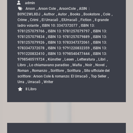
admin
,
,
,
Arson
Arson Cole
ArsonCole
ASIN ‏ : ‎
,
,
,
,
,
,
B09C2WL8DJ
Author
Autor
Books
Bookstore
Cole
,
,
,
,
,
Crime
Crimi
El Urracaõ
ElUrracaõ
Fiction
Il grande
,
,
ladro volante
ISBN 10: 3347372077
ISBN 13:
,
,
9781257079766
ISBN 13: 9781257079797
ISBN 13:
,
,
9781257079834
ISBN 13: 9781257079889
ISBN 13:
,
,
9781257079926
ISBN 13: 9783347372061
ISBN 13:
,
,
9783347372078
ISBN 13: 9791220832359
ISBN 13:
,
,
9791220832410
ISBN 13: 9798540477444
ISBN 13:
,
,
,
,
,
9798540519724
Künstler
Lesen
Letteratura
Libri
,
,
,
,
,
Libro
Lo chiamavano paradiso
Mafia
Noir
Novel
,
,
,
,
Roman
Romanzo
Scrittore
Scrittura
Sito ufficiale del
,
,
scrittore : Arson Cole & romanzo: El Urracaõ
Top Seller
,
,
Urra
Urracaõ
Writer
Il Libro