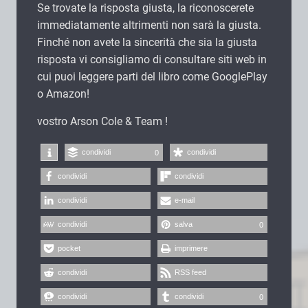
Se trovate la risposta giusta, la riconoscerete
immediatamente altrimenti non sarà la giusta.
Finché non avete la sincerità che sia la giusta
risposta vi consigliamo di consultare siti web in
cui puoi leggere parti del libro come GooglePlay
o Amazon!
vostro Arson Cole & Team !
condividi
condividi
0
condividi
condividi
condividi
e-mail
condividi
salva
0
pocket
imprimere
condividi
RSS feed
condividi
condividi
0