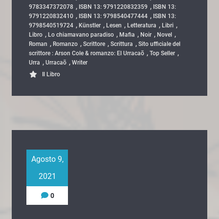
,
,
9783347372078
ISBN 13: 9791220832359
ISBN 13:
,
,
9791220832410
ISBN 13: 9798540477444
ISBN 13:
,
,
,
,
,
9798540519724
Künstler
Lesen
Letteratura
Libri
,
,
,
,
,
Libro
Lo chiamavano paradiso
Mafia
Noir
Novel
,
,
,
,
Roman
Romanzo
Scrittore
Scrittura
Sito ufficiale del
,
,
scrittore : Arson Cole & romanzo: El Urracaõ
Top Seller
,
,
Urra
Urracaõ
Writer
Il Libro
Agosto 9,
2021
0