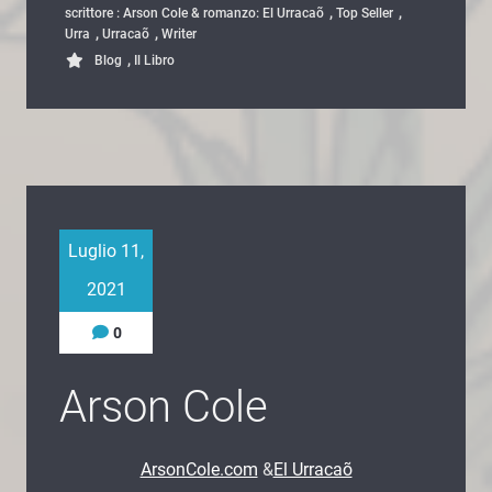
,
,
scrittore : Arson Cole & romanzo: El Urracaõ
Top Seller
,
,
Urra
Urracaõ
Writer
,
Blog
Il Libro
Luglio 11,
2021
0
Arson Cole
ArsonCole.com
&
El Urracaõ