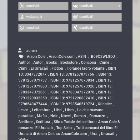
condividi
condividi
0
wallabag it
condividi
condividi
condividi
admin
,
,
,
Arson Cole
ArsonCole.com
ASIN ‏ : ‎ B09C2WL8DJ
,
,
,
,
,
,
Author
Autor
Books
Bookstore
Concorsi
Crime
,
,
,
,
Crimi
El Urracaõ
Fiction
Il grande ladro volante
ISBN
,
,
10: 3347372077
ISBN 13: 9781257079766
ISBN 13:
,
,
9781257079797
ISBN 13: 9781257079834
ISBN 13:
,
,
9781257079889
ISBN 13: 9781257079926
ISBN 13:
,
,
9783347372061
ISBN 13: 9783347372078
ISBN 13:
,
,
9791220832359
ISBN 13: 9791220832410
ISBN 13:
,
,
,
9798540477444
ISBN 13: 9798540519724
Künstler
,
,
,
,
Lesen
Letteratura
Libri
Libro
Lo chiamavano
,
,
,
,
,
,
paradiso
Mafia
Noir
Novel
Roman
Romanzo
,
,
Scrittore
Scrittura
Sito ufficiale del scrittore : Arson Cole &
,
,
romanzo: El Urracaõ
Top Seller
Tutti concorsi del libro El
,
,
,
Urracaõ di Arson Cole su ArsonCole.com
Urra
Urracaõ
Writer