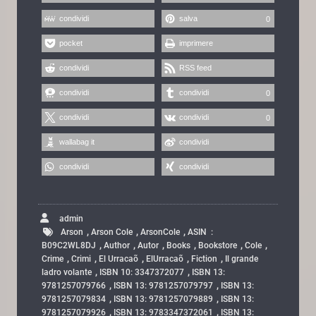
condividi
salva
0
pocket
imprimere
condividi
RSS feed
condividi
condividi
0
condividi
condividi
0
wallabag it
condividi
condividi
condividi
admin
,
,
,
Arson
Arson Cole
ArsonCole
ASIN ‏ : ‎
,
,
,
,
,
,
B09C2WL8DJ
Author
Autor
Books
Bookstore
Cole
,
,
,
,
,
Crime
Crimi
El Urracaõ
ElUrracaõ
Fiction
Il grande
,
,
ladro volante
ISBN 10: 3347372077
ISBN 13:
,
,
9781257079766
ISBN 13: 9781257079797
ISBN 13:
,
,
9781257079834
ISBN 13: 9781257079889
ISBN 13:
,
,
9781257079926
ISBN 13: 9783347372061
ISBN 13: