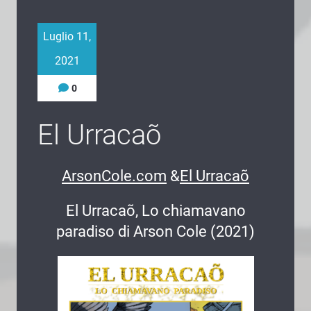
Luglio 11,
2021
0
El Urracaõ
ArsonCole.com
&
El Urracaõ
El Urracaõ, Lo chiamavano
paradiso di Arson Cole (2021)