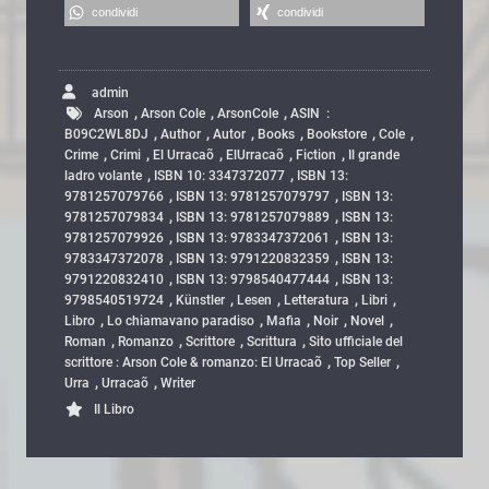
condividi
condividi
admin
,
,
,
Arson
Arson Cole
ArsonCole
ASIN ‏ : ‎
,
,
,
,
,
,
B09C2WL8DJ
Author
Autor
Books
Bookstore
Cole
,
,
,
,
,
Crime
Crimi
El Urracaõ
ElUrracaõ
Fiction
Il grande
,
,
ladro volante
ISBN 10: 3347372077
ISBN 13:
,
,
9781257079766
ISBN 13: 9781257079797
ISBN 13:
,
,
9781257079834
ISBN 13: 9781257079889
ISBN 13:
,
,
9781257079926
ISBN 13: 9783347372061
ISBN 13:
,
,
9783347372078
ISBN 13: 9791220832359
ISBN 13:
,
,
9791220832410
ISBN 13: 9798540477444
ISBN 13:
,
,
,
,
,
9798540519724
Künstler
Lesen
Letteratura
Libri
,
,
,
,
,
Libro
Lo chiamavano paradiso
Mafia
Noir
Novel
,
,
,
,
Roman
Romanzo
Scrittore
Scrittura
Sito ufficiale del
,
,
scrittore : Arson Cole & romanzo: El Urracaõ
Top Seller
,
,
Urra
Urracaõ
Writer
Il Libro