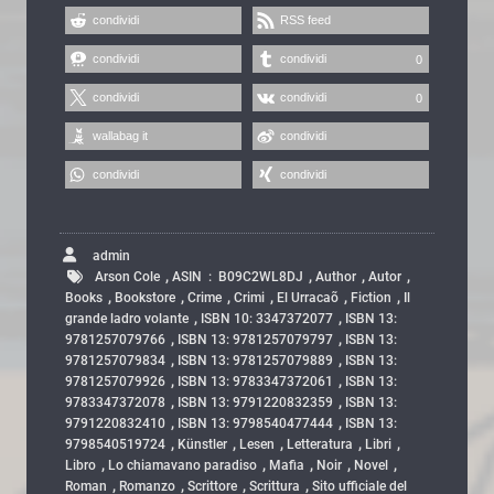
condividi
RSS feed
condividi
condividi
0
condividi
condividi
0
wallabag it
condividi
condividi
condividi
admin
,
,
,
,
Arson Cole
ASIN ‏ : ‎ B09C2WL8DJ
Author
Autor
,
,
,
,
,
,
Books
Bookstore
Crime
Crimi
El Urracaõ
Fiction
Il
,
,
grande ladro volante
ISBN 10: 3347372077
ISBN 13:
,
,
9781257079766
ISBN 13: 9781257079797
ISBN 13:
,
,
9781257079834
ISBN 13: 9781257079889
ISBN 13:
,
,
9781257079926
ISBN 13: 9783347372061
ISBN 13:
,
,
9783347372078
ISBN 13: 9791220832359
ISBN 13:
,
,
9791220832410
ISBN 13: 9798540477444
ISBN 13:
,
,
,
,
,
9798540519724
Künstler
Lesen
Letteratura
Libri
,
,
,
,
,
Libro
Lo chiamavano paradiso
Mafia
Noir
Novel
,
,
,
,
Roman
Romanzo
Scrittore
Scrittura
Sito ufficiale del