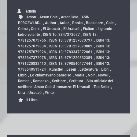
admin
,
,
,
Arson
Arson Cole
ArsonCole
ASIN ‏ : ‎
,
,
,
,
,
,
B09C2WL8DJ
Author
Autor
Books
Bookstore
Cole
,
,
,
,
,
Crime
Crimi
El Urracaõ
ElUrracaõ
Fiction
Il grande
,
,
ladro volante
ISBN 10: 3347372077
ISBN 13:
,
,
9781257079766
ISBN 13: 9781257079797
ISBN 13:
,
,
9781257079834
ISBN 13: 9781257079889
ISBN 13:
,
,
9781257079926
ISBN 13: 9783347372061
ISBN 13:
,
,
9783347372078
ISBN 13: 9791220832359
ISBN 13:
,
,
9791220832410
ISBN 13: 9798540477444
ISBN 13:
,
,
,
,
,
9798540519724
Künstler
Lesen
Letteratura
Libri
,
,
,
,
,
Libro
Lo chiamavano paradiso
Mafia
Noir
Novel
,
,
,
,
Roman
Romanzo
Scrittore
Scrittura
Sito ufficiale del
,
,
scrittore : Arson Cole & romanzo: El Urracaõ
Top Seller
,
,
Urra
Urracaõ
Writer
Il Libro