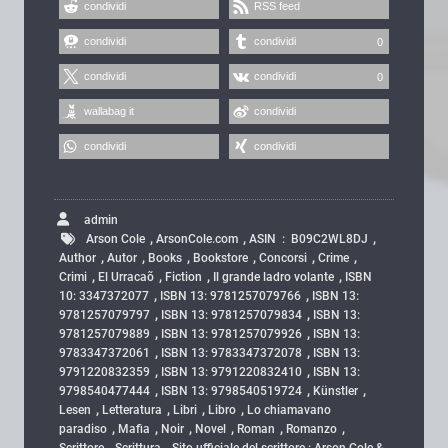
condividi
RSS feed
condividi
condividi
0
condividi
condividi
0
wallabag it
condividi
condividi
condividi
admin
,
,
,
Arson Cole
ArsonCole.com
ASIN ‏ : ‎ B09C2WL8DJ
,
,
,
,
,
,
Author
Autor
Books
Bookstore
Concorsi
Crime
,
,
,
,
Crimi
El Urracaõ
Fiction
Il grande ladro volante
ISBN
,
,
10: 3347372077
ISBN 13: 9781257079766
ISBN 13:
,
,
9781257079797
ISBN 13: 9781257079834
ISBN 13:
,
,
9781257079889
ISBN 13: 9781257079926
ISBN 13:
,
,
9783347372061
ISBN 13: 9783347372078
ISBN 13:
,
,
9791220832359
ISBN 13: 9791220832410
ISBN 13:
,
,
,
9798540477444
ISBN 13: 9798540519724
Künstler
,
,
,
,
Lesen
Letteratura
Libri
Libro
Lo chiamavano
,
,
,
,
,
,
paradiso
Mafia
Noir
Novel
Roman
Romanzo
,
,
Scrittore
Scrittura
Sito ufficiale del scrittore : Arson Cole &