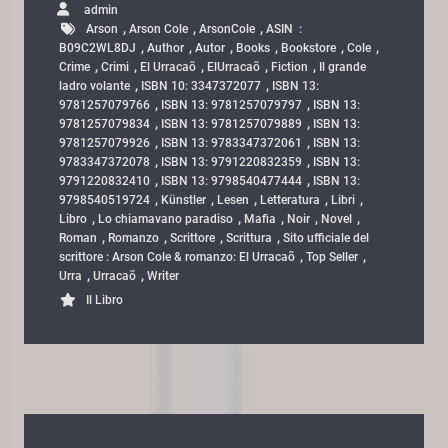
admin
,
,
,
Arson
Arson Cole
ArsonCole
ASIN ‏ : ‎
,
,
,
,
,
,
B09C2WL8DJ
Author
Autor
Books
Bookstore
Cole
,
,
,
,
,
Crime
Crimi
El Urracaõ
ElUrracaõ
Fiction
Il grande
,
,
ladro volante
ISBN 10: 3347372077
ISBN 13:
,
,
9781257079766
ISBN 13: 9781257079797
ISBN 13:
,
,
9781257079834
ISBN 13: 9781257079889
ISBN 13:
,
,
9781257079926
ISBN 13: 9783347372061
ISBN 13:
,
,
9783347372078
ISBN 13: 9791220832359
ISBN 13:
,
,
9791220832410
ISBN 13: 9798540477444
ISBN 13:
,
,
,
,
,
9798540519724
Künstler
Lesen
Letteratura
Libri
,
,
,
,
,
Libro
Lo chiamavano paradiso
Mafia
Noir
Novel
,
,
,
,
Roman
Romanzo
Scrittore
Scrittura
Sito ufficiale del
,
,
scrittore : Arson Cole & romanzo: El Urracaõ
Top Seller
,
,
Urra
Urracaõ
Writer
Il Libro