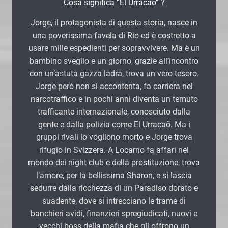
Cosa significa “El Urracaõ” ?
Jorge, il protagonista di questa storia, nasce in
una poverissima favela di Rio ed è costretto a
usare mille espedienti per sopravvivere. Ma è un
bambino sveglio e un giorno, grazie all’incontro
con un’astuta gazza ladra, trova un vero tesoro.
Jorge però non si accontenta, fa carriera nel
narcotraffico e in pochi anni diventa un temuto
trafficante internazionale, conosciuto dalla
gente e dalla polizia come El Urracaõ. Ma i
gruppi rivali lo vogliono morto e Jorge trova
rifugio in Svizzera. A Locarno fa affari nel
mondo dei night club e della prostituzione, trova
l’amore, per la bellissima Sharon, e si lascia
sedurre dalla ricchezza di un Paradiso dorato e
suadente, dove si intrecciano le trame di
banchieri avidi, finanzieri spregiudicati, nuovi e
vecchi boss della mafia che gli offrono un