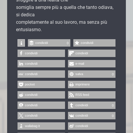
somiglia sempre più a quella che tanto odiava,
si dedica
completamente al suo lavoro, ma senza più
entusiasmo.
condividi
condividi
0
condividi
condividi
condividi
e-mail
condividi
salva
0
pocket
imprimere
condividi
RSS feed
condividi
condividi
0
condividi
condividi
0
wallabag it
condividi