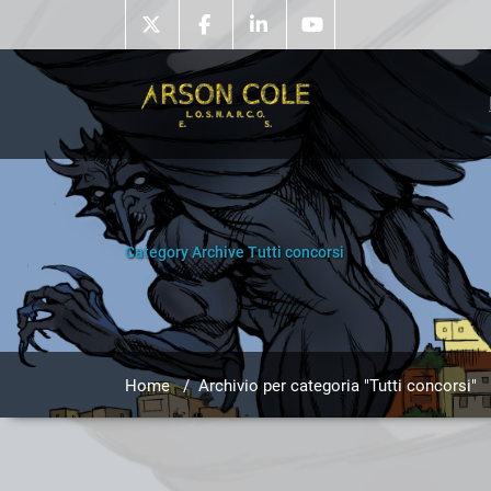
Skip
to
content
Category Archive Tutti concorsi
Home
/
Archivio per categoria "Tutti concorsi"