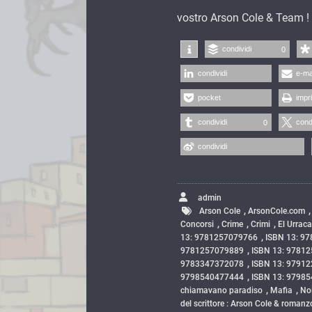
vostro Arson Cole & Team !
condividi
0
condividi
e-ma
pocket
impr
condividi
cond
0
condividi
admin
,
Arson Cole
ArsonCole.com
,
,
,
Concorsi
Crime
Crimi
El Urrac
,
13: 9781257079766
ISBN 13: 9
,
9781257079889
ISBN 13: 9781
,
9783347372078
ISBN 13: 9791
,
9798540477444
ISBN 13: 9798
,
,
chiamavano paradiso
Mafia
No
del scrittore : Arson Cole & romanz