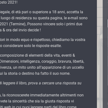
gosto 2021!
egale, di età pari o superiore a 18 anni, accetta la
luogo di residenza su questa pagina, le e-mail sono
 2021 (Termine), Possono vincere solo i primi due
a & ora del invio decide !
 lettori in modo equo e rispettoso, chiediamo la vostra
considerare solo le risposte esatte.
 composizione di elementi della vita, eventi &
Dimensioni, intelligenza, coraggio, bravura, libertà,
vivenza, un mito unito all’apparizione di un uccello
ui la storia o destino ha fatto il suo nome.
i leggere il libro, prova a cercare una risposta su
ta, la riconoscerete immediatamente altrimenti non
vete la sincerità che sia la giusta risposta vi
ti web in cui puoi leggere parti del libro come