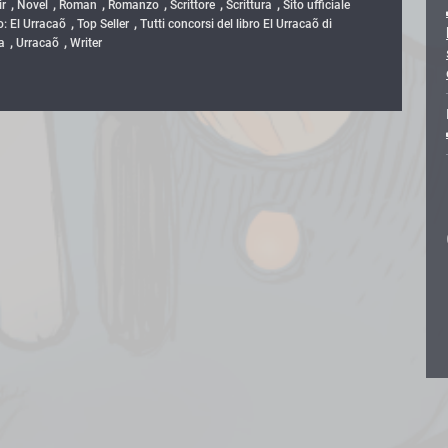
,
,
,
,
,
,
ir
Novel
Roman
Romanzo
Scrittore
Scrittura
Sito ufficiale
,
,
o: El Urracaõ
Top Seller
Tutti concorsi del libro El Urracaõ di
,
,
a
Urracaõ
Writer