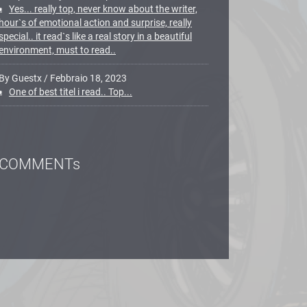
Yes... really top, never know about the writer,
hour`s of emotional action and surprise, really
special.. it read`s like a real story in a beautiful
environment, must to read..
By Guestx
/
Febbraio 18, 2023
One of best titel i read.. Top...
COMMENTs