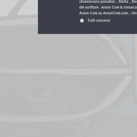
,
,
chiamavano paradiso
Mafia
No
del scrittore : Arson Cole & romanz
,
Arson Cole su ArsonCole.com
Urr
Tutti concorsi