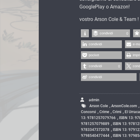
GooglePlay o Amazon!
vostro Arson Cole & Team !
condividi
0
condividi
e-ma
pocket
impr
condividi
cond
0
condividi
admin
,
Arson Cole
ArsonCole.com
,
,
,
Concorsi
Crime
Crimi
El Urrac
,
13: 9781257079766
ISBN 13: 9
,
9781257079889
ISBN 13: 9781
,
9783347372078
ISBN 13: 9791
,
9798540477444
ISBN 13: 9798