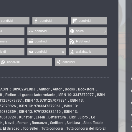
condividi
condividi
condividi
il
condividi
salva
0
imere
condividi
RSS feed
ividi
condividi
wallabag it
0
condividi
condividi
,
,
,
,
,
,
ASIN ‏ : ‎ B09C2WL8DJ
Author
Autor
Books
Bookstore
,
,
,
,
aõ
Fiction
Il grande ladro volante
ISBN 10: 3347372077
ISBN
,
,
781257079797
ISBN 13: 9781257079834
ISBN 13:
,
,
257079926
ISBN 13: 9783347372061
ISBN 13:
,
,
220832359
ISBN 13: 9791220832410
ISBN 13:
,
,
,
,
,
,
540519724
Künstler
Lesen
Letteratura
Libri
Libro
Lo
,
,
,
,
,
,
ir
Novel
Roman
Romanzo
Scrittore
Scrittura
Sito ufficiale
,
,
,
o: El Urracaõ
Top Seller
Tutti concorsi
Tutti concorsi del libro El