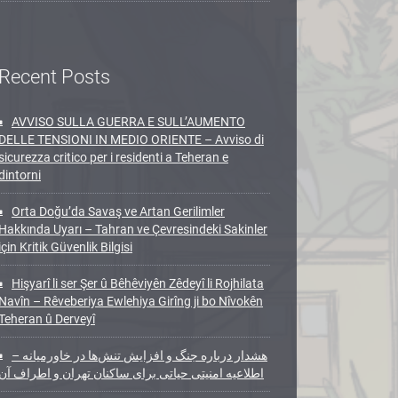
Recent Posts
AVVISO SULLA GUERRA E SULL’AUMENTO
DELLE TENSIONI IN MEDIO ORIENTE – Avviso di
sicurezza critico per i residenti a Teheran e
dintorni
Orta Doğu’da Savaş ve Artan Gerilimler
Hakkında Uyarı – Tahran ve Çevresindeki Sakinler
için Kritik Güvenlik Bilgisi
Hişyarî li ser Şer û Bêhêviyên Zêdeyî li Rojhilata
Navîn – Rêveberiya Ewlehiya Girîng ji bo Nîvokên
Teheran û Derveyî
هشدار درباره جنگ و افزایش تنش‌ها در خاورمیانه –
اطلاعیه امنیتی حیاتی برای ساکنان تهران و اطراف آن