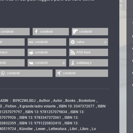
condividi
condividi
condividi
il
condividi
salva
0
imere
condividi
RSS feed
ividi
condividi
wallabag it
0
condividi
condividi
,
,
,
,
,
,
ASIN ‏ : ‎ B09C2WL8DJ
Author
Autor
Books
Bookstore
,
,
,
,
aõ
Fiction
Il grande ladro volante
ISBN 10: 3347372077
ISBN
,
,
781257079797
ISBN 13: 9781257079834
ISBN 13:
,
,
257079926
ISBN 13: 9783347372061
ISBN 13:
,
,
220832359
ISBN 13: 9791220832410
ISBN 13:
,
,
,
,
,
,
540519724
Künstler
Lesen
Letteratura
Libri
Libro
Lo