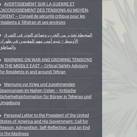
AVERTISSEMENT SUR LA GUERRE ET
L’ACCROISSEMENT DES TENSIONS AU MOYEN-
ORIENT – Conseil de sécurité critique pour les
résidents à Téhéran et ses environs
المحيطة تحذير من الحرب وتصاعد التوتر في الشرق
الأوسط – تنبيه أمني مهم للمقيمين في طهران
والمناطق
WARNING ON WAR AND GROWING TENSIONS
IN THE MIDDLE EAST – Critical Safety Advisory
for Residents in and around Tehran
Warnung vor Krieg und zunehmenden
Spannungen im Nahen Osten – Kritische
Sicherheitsinformation für Bürger in Teheran und
Umgebung
Personal Letter to the President of the United
States of America and His Government: Call for
Reason, Admonition, Self-Reflection, and an End
to the Madness