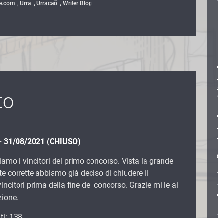
,
,
,
le.com
Urra
Urracaõ
Writer Blog
to
 – 31/08/2021 (CHIUSO)
mo i vincitori del primo concorso. Vista la grande
te corrette abbiamo già deciso di chiudere il
incitori prima della fine del concorso. Grazie mille ai
zione.
ti: 138