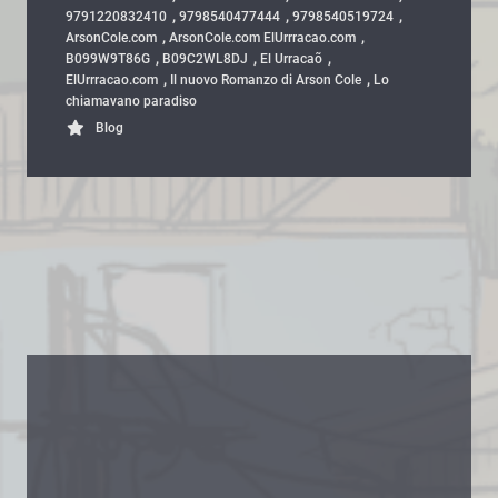
,
,
,
9791220832410
‎9798540477444
9798540519724
,
,
ArsonCole.com
ArsonCole.com ElUrrracao.com
,
,
,
B099W9T86G
B09C2WL8DJ
El Urracaõ
,
,
ElUrrracao.com
Il nuovo Romanzo di Arson Cole
Lo
chiamavano paradiso
Blog