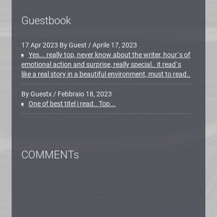
Guestbook
17 Apr 2023 By Guest
/
Aprile 17, 2023
Yes... really top, never know about the writer, hour`s of
emotional action and surprise, really special.. it read`s
like a real story in a beautiful environment, must to read..
By Guestx
/
Febbraio 18, 2023
One of best titel i read.. Top...
COMMENTs