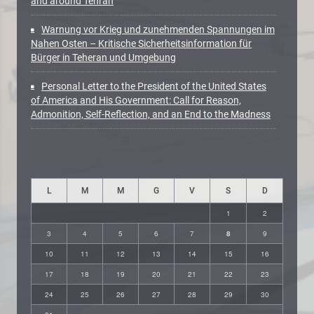
and around Tehran
Warnung vor Krieg und zunehmenden Spannungen im
Nahen Osten – Kritische Sicherheitsinformation für
Bürger in Teheran und Umgebung
Personal Letter to the President of the United States
of America and His Government: Call for Reason,
Admonition, Self-Reflection, and an End to the Madness
L
M
M
G
V
S
D
1
2
3
4
5
6
7
8
9
10
11
12
13
14
15
16
17
18
19
20
21
22
23
24
25
26
27
28
29
30