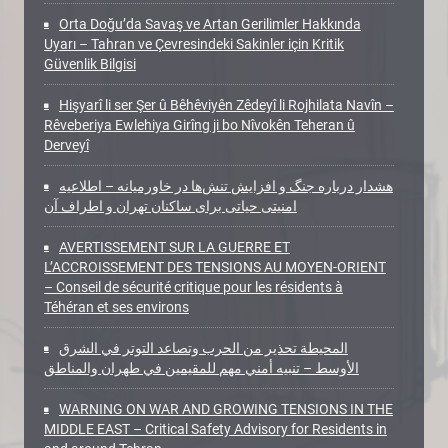
Orta Doğu’da Savaş ve Artan Gerilimler Hakkında
Uyarı – Tahran ve Çevresindeki Sakinler için Kritik
Güvenlik Bilgisi
Hişyarî li ser Şer û Bêhêviyên Zêdeyî li Rojhilata Navîn –
Rêveberiya Ewlehiya Girîng ji bo Nîvokên Teheran û
Derveyî
هشدار درباره جنگ و افزایش تنش‌ها در خاورمیانه – اطلاعیه
امنیتی حیاتی برای ساکنان تهران و اطراف آن
AVERTISSEMENT SUR LA GUERRE ET
L’ACCROISSEMENT DES TENSIONS AU MOYEN-ORIENT
– Conseil de sécurité critique pour les résidents à
Téhéran et ses environs
المحيطة تحذير من الحرب وتصاعد التوتر في الشرق
الأوسط – تنبيه أمني مهم للمقيمين في طهران والمناطق
WARNING ON WAR AND GROWING TENSIONS IN THE
MIDDLE EAST – Critical Safety Advisory for Residents in