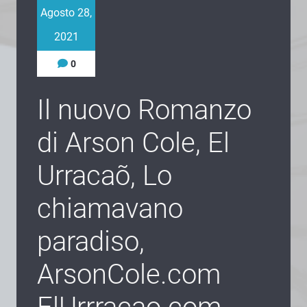
Agosto 28,
2021
0
Il nuovo Romanzo
di Arson Cole, El
Urracaõ, Lo
chiamavano
paradiso,
ArsonCole.com