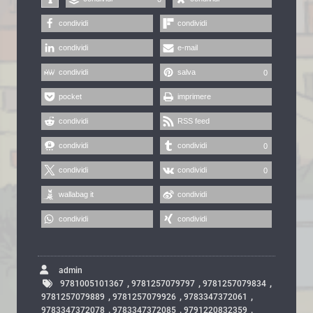
condividi
condividi
condividi
e-mail
condividi
salva
0
pocket
imprimere
condividi
RSS feed
condividi
condividi
0
condividi
condividi
0
wallabag it
condividi
condividi
condividi
admin
,
,
,
9781005101367
9781257079797
9781257079834
,
,
,
9781257079889
9781257079926
9783347372061
,
,
,
9783347372078
9783347372085
9791220832359