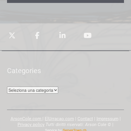
Categories
Categories
ArsonCole.com
|
ElUrracao.com
|
Contact
|
Impressum
|
Privacy policy
Tutti diritti riservati: Arson Cole ©
|