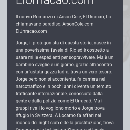
ElUrrracao.com
Il nuovo Romanzo di Arson Cole, El Urracaõ, Lo
chiamavano paradiso, ArsonCole.com
ElUrrracao.com
Jorge, il protagonista di questa storia, nasce in
una poverissima favela di Rio ed è costretto a
usare mille espedienti per sopravvivere. Ma è un
bambino sveglio e un giorno, grazie all’incontro
con un’astuta gazza ladra, trova un vero tesoro.
Jorge però non si accontenta, fa carriera nel
narcotraffico e in pochi anni diventa un temuto
trafficante internazionale, conosciuto dalla
gente e dalla polizia come El Urracaõ. Ma i
gruppi rivali lo vogliono morto e Jorge trova
rifugio in Svizzera. A Locarno fa affari nel
mondo dei night club e della prostituzione, trova
l’amore, per la bellissima Sharon, e si lascia